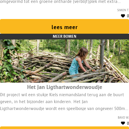
omgevormd tot een groene ontharde (verblijf)plek met extra
boom. De verblijfsfunctie kan in eerste instantie worden getest via
Simon T.
tijdelijke opstellingen.
0
lees meer
MEER BOMEN
Het Jan Ligthartwonderwoudje
Dit project wil een stukje Kiels niemandsland terug aan de buurt
geven, in het bijzonder aan kinderen. Het Jan
Ligthartwonderwoudje wordt een speelbosje van ongeveer 500m2.
Er zal participatie zijn van in het begin tot en met het dagelijks
Bavo W.
beheer.
0