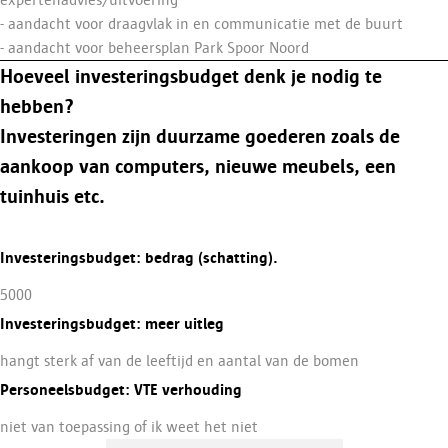
expertenadvies/uitvoering
- aandacht voor draagvlak in en communicatie met de buurt
- aandacht voor beheersplan Park Spoor Noord
Hoeveel investeringsbudget denk je nodig te
hebben?
Investeringen zijn duurzame goederen zoals de
aankoop van computers, nieuwe meubels, een
tuinhuis etc.
Investeringsbudget: bedrag (schatting).
5000
Investeringsbudget: meer uitleg
hangt sterk af van de leeftijd en aantal van de bomen
Personeelsbudget: VTE verhouding
niet van toepassing of ik weet het niet