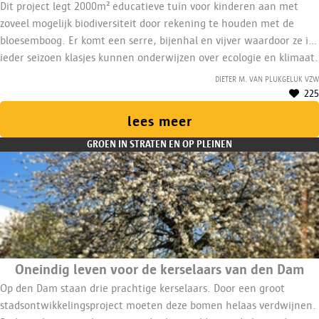
Dit project legt 2000m² educatieve tuin voor kinderen aan met
zoveel mogelijk biodiversiteit door rekening te houden met de
bloesemboog. Er komt een serre, bijenhal en vijver waardoor ze in
ieder seizoen klasjes kunnen onderwijzen over ecologie en klimaat.
Van hieruit gaan ze nog meer planten en bomen kweken om
Dieter M. van Plukgeluk VZW
nieuwe plekken mee te vergroenen. Hiervoor wordt een 2/5de
225
medewerker aangenomen.
lees meer
GROEN IN STRATEN EN OP PLEINEN
Oneindig leven voor de kerselaars van den Dam
Op den Dam staan drie prachtige kerselaars. Door een groot
stadsontwikkelingsproject moeten deze bomen helaas verdwijnen.