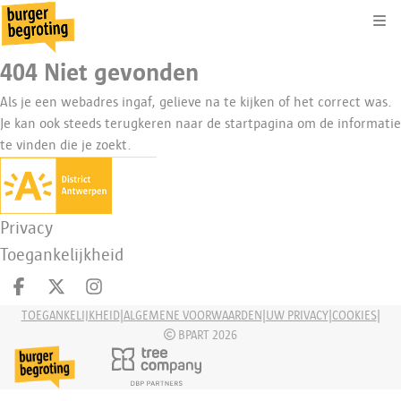
Kli
404 Niet gevonden
Als je een webadres ingaf, gelieve na te kijken of het correct was.
Je kan ook steeds terugkeren naar de
startpagina
om de informatie
te vinden die je zoekt.
Privacy
Toegankelijkheid
Deel op facebook
Deel op X
Deel op Instagram
|
|
|
|
TOEGANKELIJKHEID
ALGEMENE VOORWAARDEN
UW PRIVACY
COOKIES
BPART 2026